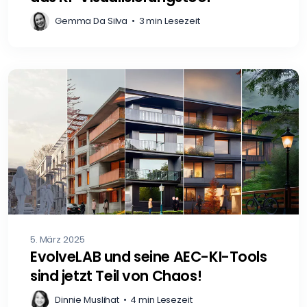
Gemma Da Silva
•
3 min Lesezeit
5. März 2025
EvolveLAB und seine AEC-KI-Tools
sind jetzt Teil von Chaos!
Dinnie Muslihat
•
4 min Lesezeit