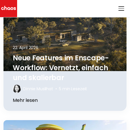
Chaos Logo
22. April 2026
Neue Features im Enscape-
Workflow: Vernetzt, einfach
und skalierbar
Dinnie Muslihat
•
5 min Lesezeit
Mehr lesen