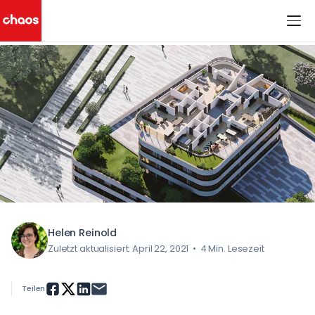
< Alle Blogbeiträge
Chaos Logo
Helen Reinold
Zuletzt aktualisiert: April 22, 2021
•
4 Min. Lesezeit
Teilen