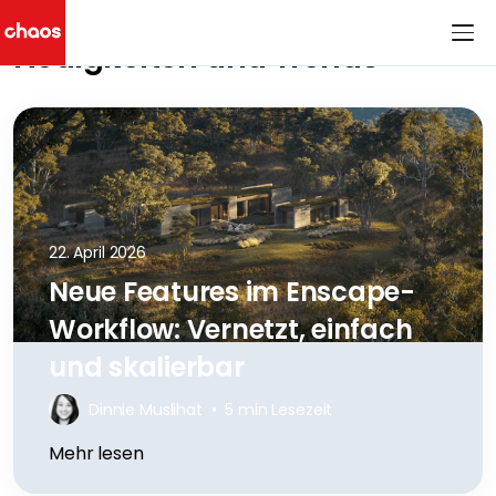
Neuigkeiten und Trends
Chaos Logo
22. April 2026
Neue Features im Enscape-
Workflow: Vernetzt, einfach
und skalierbar
Dinnie Muslihat
•
5 min Lesezeit
Mehr lesen