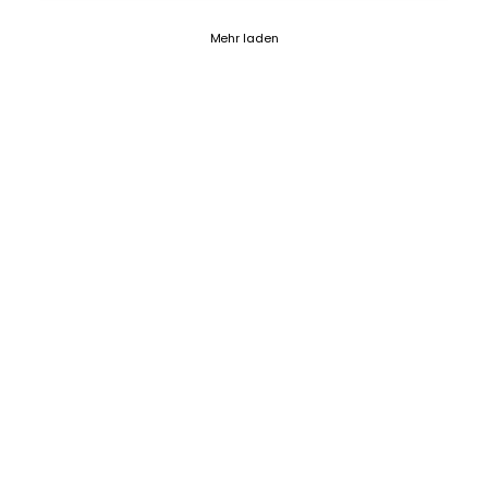
Current page 1
Posts loaded 12 of 102
Mehr laden