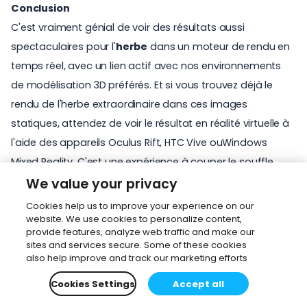
Conclusion
C'est vraiment génial de voir des résultats aussi
spectaculaires pour l'
herbe
dans un moteur de rendu en
temps réel, avec un lien actif avec nos environnements
de modélisation 3D préférés. Et si vous trouvez déjà le
rendu de l'herbe extraordinaire dans ces images
statiques, attendez de voir le résultat en réalité virtuelle à
l'aide des appareils Oculus Rift, HTC Vive ouWindows
Mixed Reality. C'est une expérience à couper le souffle,
inoubliable pour les clients et les participants du projet.
We value your privacy
Pour puiser plus d'inspiration, n'oubliez pas de consulter la
Cookies help us to improve your experience on our
website. We use cookies to personalize content,
galerie de visualisation
Enscape pour voir les créations
provide features, analyze web traffic and make our
d'autres clients. Si vous n'avez pas encore essayé
sites and services secure. Some of these cookies
Enscape, téléchargez la version d'essai gratuite dès
also help improve and track our marketing efforts
aujourd'hui et essayez-la avec Revit, SketchUp, Rhino
Cookies Settings
Accept all
et/ou ArchiCAD. Si vous êtes étudiant, profitez de la