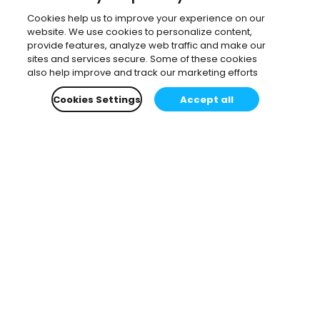
Dinnie Muslihat
•
7 min lecture
Cookies help us to improve your experience on our
website. We use cookies to personalize content,
Lire la suite
provide features, analyze web traffic and make our
sites and services secure. Some of these cookies
also help improve and track our marketing efforts
Visitez le blog pour plus d'articles
Cookies Settings
Accept all
ABONNEZ-VOUS À NOTRE BLOG
Recevez les meilleurs
conseils et articles
directement par e-mail.