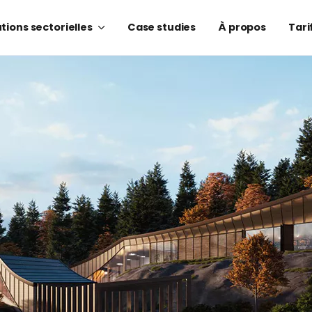
du blog
tions sectorielles
Case studies
À propos
Tari