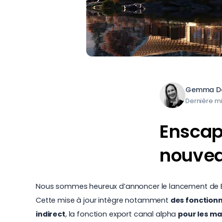
Gemma Da
Dernière mi
Enscape
nouvea
Nous sommes heureux d’annoncer le lancement de E
Cette mise à jour intègre notamment
des fonctionn
indirect
,
la fonction export canal alpha
pour les m