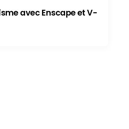
isme avec Enscape et V-
haos.com/fr/tag/architecture/page/2
Current page 1
Posts loaded 7 of 109