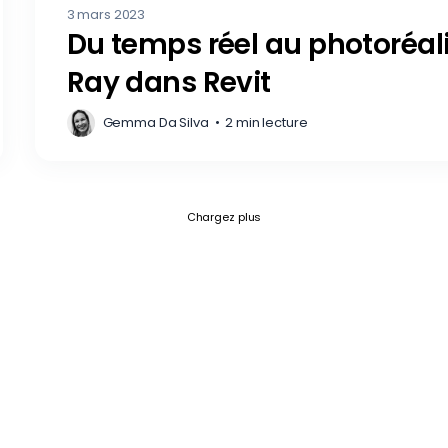
3 mars 2023
Du temps réel au photoréal
Ray dans Revit
Gemma Da Silva
•
2 min lecture
Fetch failed (404) for https://blog.c
Chargez plus