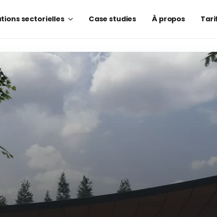
tions sectorielles
Case studies
À propos
Tari