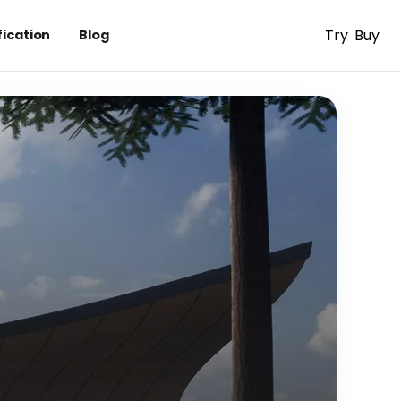
Try
Buy
fication
Blog