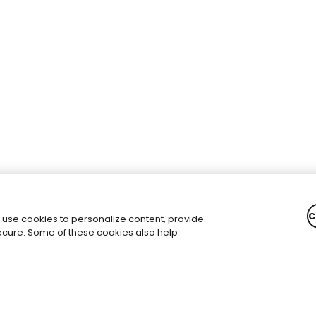
C
 use cookies to personalize content, provide
secure. Some of these cookies also help
Email
*