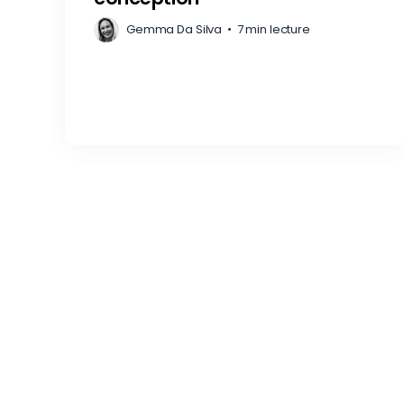
Gemma Da Silva
•
7 min lecture