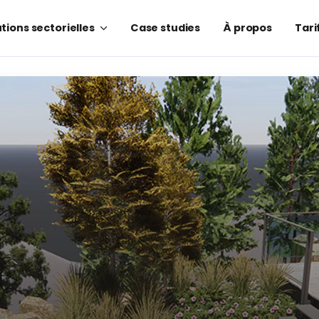
tions sectorielles
Case studies
À propos
Tari
sage