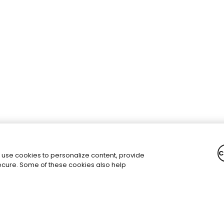
C
 use cookies to personalize content, provide
secure. Some of these cookies also help
Email
*