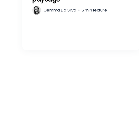
Gemma Da Silva
•
5 min lecture