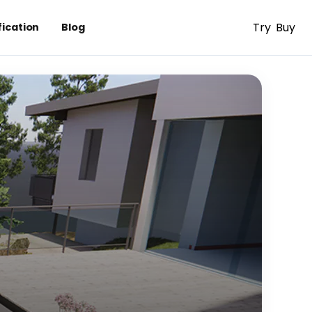
Try
Buy
fication
Blog