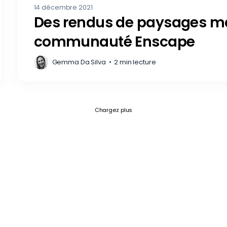
14 décembre 2021
Des rendus de paysages ma
communauté Enscape
Gemma Da Silva
•
2 min lecture
Fetch failed (404) for https://blog.
Chargez plus