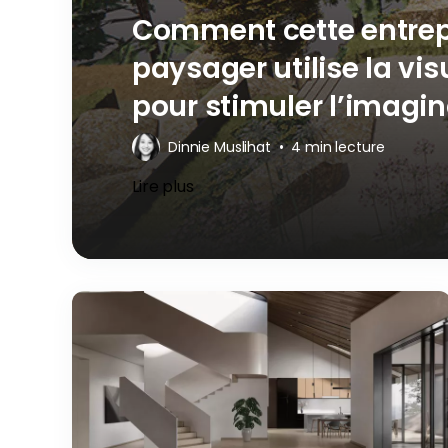
Comment cette entre
paysager utilise la vi
pour stimuler l’imagin
Dinnie Muslihat
•
4 min lecture
Lire plus