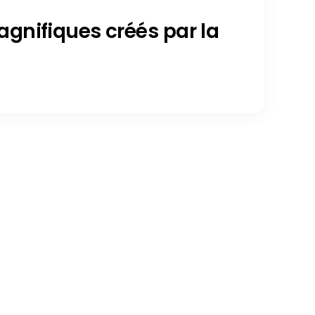
gnifiques créés par la
chaos.com/fr/tag/architecture-du-paysage/page/2
Current page 1
Posts loaded 7 o