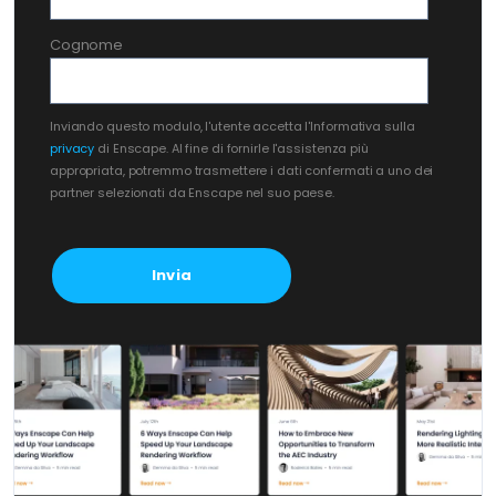
Cognome
Inviando questo modulo, l'utente accetta l'Informativa sulla
privacy
di Enscape. Al fine di fornirle l'assistenza più
appropriata, potremmo trasmettere i dati confermati a uno dei
partner selezionati da Enscape nel suo paese.