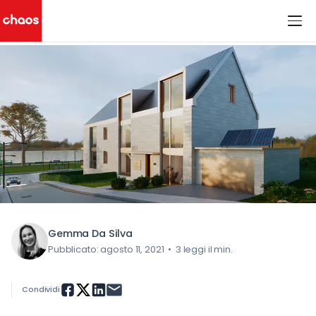
< Tutti i post del blog
Chaos Logo
Gemma Da Silva
Pubblicato: agosto 11, 2021
•
3 leggi il min.
Condividi