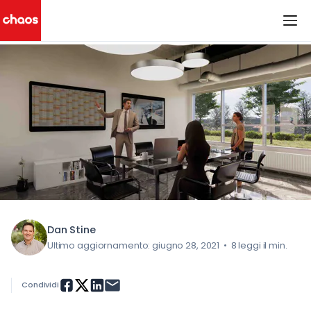
< Tutti i post del blog
Chaos Logo
Dan Stine
Ultimo aggiornamento: giugno 28, 2021
•
8 leggi il min.
Condividi