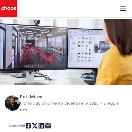
< Tutti i post del blog
Chaos Logo
Petr Mitev
Ultimo aggiornamento: dicembre 19, 2025
•
3 leggi il
min.
Condividi