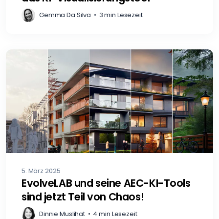
Gemma Da Silva
•
3 min Lesezeit
5. März 2025
EvolveLAB und seine AEC-KI-Tools
sind jetzt Teil von Chaos!
Dinnie Muslihat
•
4 min Lesezeit