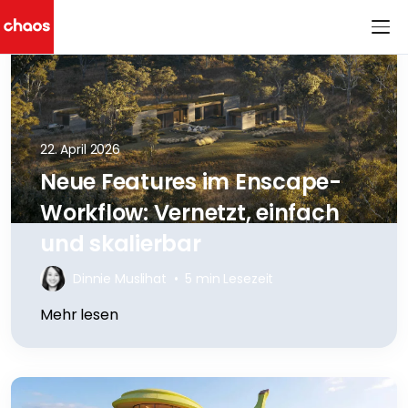
Chaos Logo
22. April 2026
Neue Features im Enscape-
Workflow: Vernetzt, einfach
und skalierbar
Dinnie Muslihat
•
5 min Lesezeit
Mehr lesen