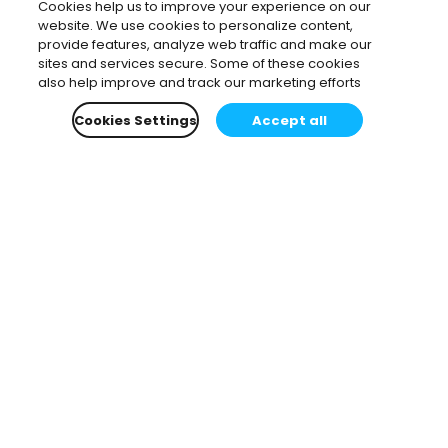
Cookies help us to improve your experience on our
confidentialité
d'Enscape. Afin de vous fournir l'assistance la
website. We use cookies to personalize content,
plus appropriée, nous pouvons transmettre des données
provide features, analyze web traffic and make our
confirmées à l'un des partenaires sélectionnés par Enscape
sites and services secure. Some of these cookies
dans votre pays.
also help improve and track our marketing efforts
Cookies Settings
Accept all