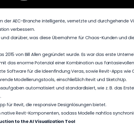
um der AEC-Branche intelligente, vernetzte und durchgehende Vi
tion verbessern.
ren und darüber, was diese Übernahme für Chaos-Kunden und d
as 2015 von Bill Allen gegründet wurde. Es war das erste Untern
amit das enorme Potenzial einer Kombination aus fantasievoll
tzte Software für die Ideenfindung Veras, sowie Revit-Apps wie
rende Modellierungstools, einschließlich Revit und SketchUp.
aufgaben automatisiert und standardisiert, wie z. B. das Erste
.
p für Revit, die responsive Designlösungen bietet.
 native Revit-Komponenten, sodass Modelle nahtlos synchroni
ction to the AI Visualization Tool