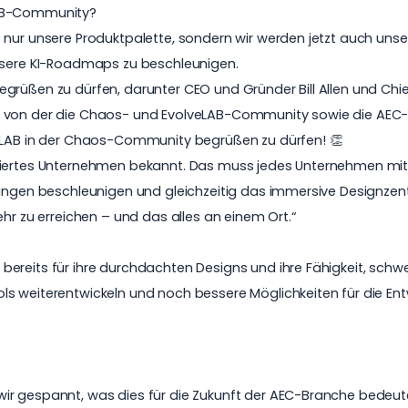
LAB-Community?
t nur unsere Produktpalette, sondern wir werden jetzt auch u
unsere KI-Roadmaps zu beschleunigen.
egrüßen zu dürfen, darunter CEO und Gründer Bill Allen und Ch
, von der die Chaos- und EvolveLAB-Community sowie die AEC-B
veLAB in der Chaos-Community begrüßen zu dürfen! 👏
ntiertes Unternehmen bekannt. Das muss jedes Unternehmen mi
cklungen beschleunigen und gleichzeitig das immersive Design
hr zu erreichen – und das alles an einem Ort.“
ereits für ihre durchdachten Designs und ihre Fähigkeit, schwe
s weiterentwickeln und noch bessere Möglichkeiten für die Ent
r gespannt, was dies für die Zukunft der AEC-Branche bedeutet