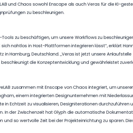
LAB und Chaos sowohl Enscape als auch Veras für die
KI-geste
gnprüfungen zu beschleunigen.
-Tools zu beschäftigen, um unsere Workflows zu beschleunigen,
nd sich nahtlos in Host-Plattformen integrieren lässt“, erklärt
tz in Hamburg, Deutschland. „Veras ist jetzt unsere Anlaufstelle 
n beschleunigt die Konzeptentwicklung und gewährleistet zuverl
veLAB zusammen mit Enscape von Chaos integriert, um unseren
ingham
, einem integrierten Designunternehmen mit Niederlassun
in Echtzeit zu visualisieren, Designiterationen durchzuführen u
zen. In der Zwischenzeit hat Glyph die automatische Dokumenta
n und so wertvolle Zeit bei der Projekteinrichtung zu sparen. D