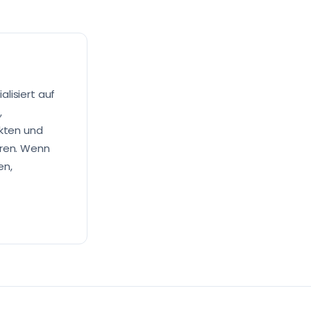
lisiert auf
,
ekten und
eren. Wenn
en,