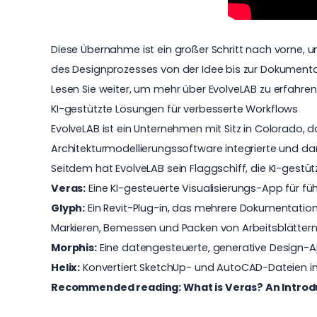
Diese Übernahme ist ein großer Schritt nach vorne, 
des Designprozesses von der Idee bis zur Dokumenta
Lesen Sie weiter, um mehr über EvolveLAB zu erfah
KI-gestützte Lösungen für verbesserte Workflows
EvolveLAB ist ein Unternehmen mit Sitz in Colorado, d
Architekturmodellierungssoftware integrierte und d
Seitdem hat EvolveLAB sein Flaggschiff, die KI-gestü
Veras:
Eine KI-gesteuerte Visualisierungs-App für füh
Glyph:
Ein Revit-Plug-in, das mehrere Dokumentations
Markieren, Bemessen und Packen von Arbeitsblättern
Morphis:
Eine datengesteuerte, generative Design-Ap
Helix:
Konvertiert SketchUp- und AutoCAD-Dateien in
Recommended reading:
What is Veras? An Introdu